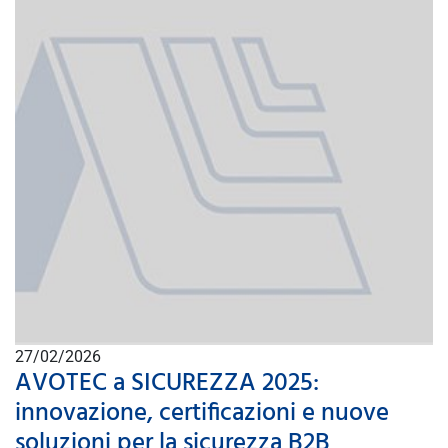
27/02/2026
AVOTEC a SICUREZZA 2025:
innovazione, certificazioni e nuove
soluzioni per la sicurezza B2B