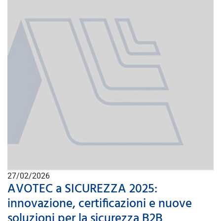
27/02/2026
AVOTEC a SICUREZZA 2025:
innovazione, certificazioni e nuove
soluzioni per la sicurezza B2B