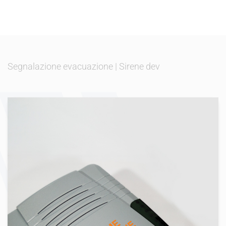
Segnalazione evacuazione
|
Sirene dev