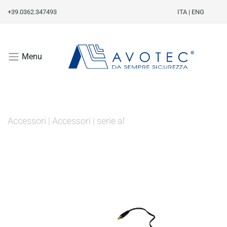
+39.0362.347493
ITA
|
ENG
Menu
Accessori
|
Accessori
|
serie al