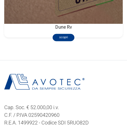
Dune Rv
scopri
Cap. Soc. € 52.000,00 i.v.
C.F. / P.IVA 02590420960
R.E.A. 1499922 - Codice SDI 5RUO82D