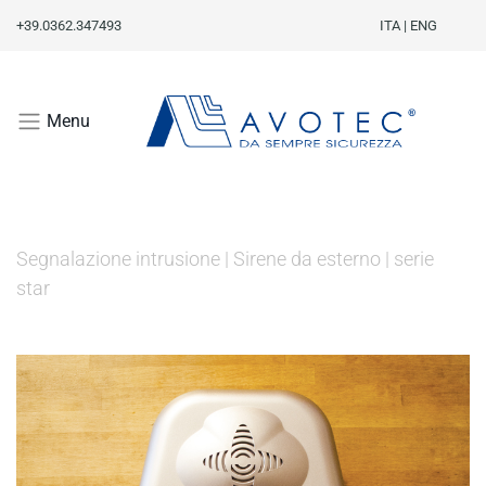
+39.0362.347493
ITA
|
ENG
Menu
Segnalazione intrusione
|
Sirene da esterno
|
serie
star