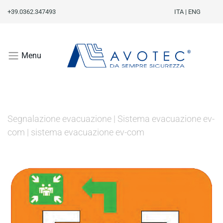
+39.0362.347493
ITA
|
ENG
Menu
Segnalazione evacuazione
|
Sistema evacuazione ev-
com
|
sistema evacuazione ev-com