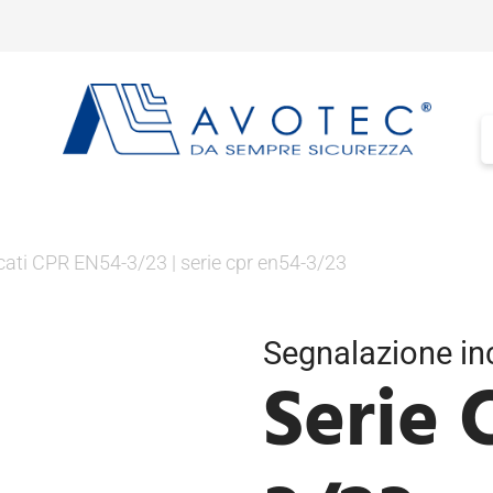
ficati CPR EN54-3/23
|
serie cpr en54-3/23
Segnalazione in
Serie 