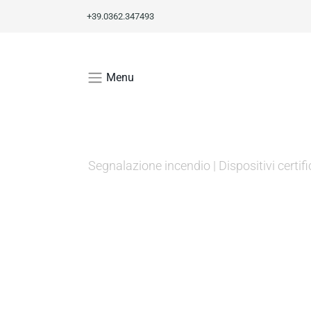
+39.0362.347493
Menu
Segnalazione incendio
|
Dispositivi certi