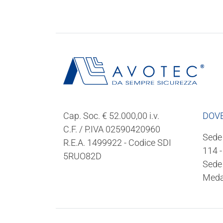
Cap. Soc. € 52.000,00 i.v.
DOVE
C.F. / P.IVA 02590420960
Sede 
R.E.A. 1499922 - Codice SDI
114 
5RUO82D
Sede 
Med