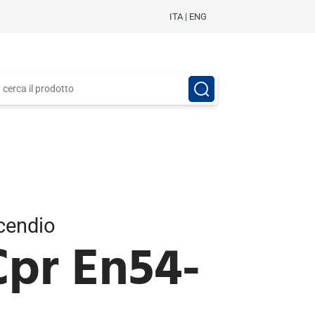
ITA
|
ENG
cendio
Cpr En54-