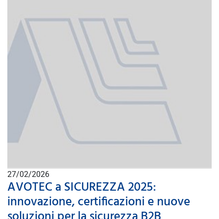
27/02/2026
AVOTEC a SICUREZZA 2025:
innovazione, certificazioni e nuove
soluzioni per la sicurezza B2B