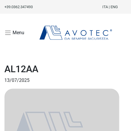
+39.0362.347493
ITA
|
ENG
Menu
AL12AA
13/07/2025